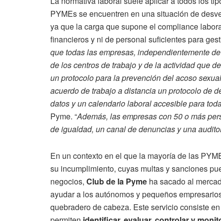
La normativa laboral suele aplicar a todos los ti
PYMEs se encuentren en una situación de desve
ya que la carga que supone el compliance labor
financieros y ni de personal suficientes para ges
que todas las empresas, independientemente de 
de los centros de trabajo y de la actividad que d
un protocolo para la prevención del acoso sexual y
acuerdo de trabajo a distancia un protocolo de de
datos y un calendario laboral accesible para tod
Pyme. “
Además, las empresas con 50 o más pers
de igualdad, un canal de denuncias y una auditorí
En un contexto en el que la mayoría de las PYM
su incumplimiento, cuyas multas y sanciones pue
negocios,
Club de la Pyme
ha sacado al mercado
ayudar a los autónomos y pequeños empresarios
quebradero de cabeza. Este servicio consiste e
permiten
identificar, evaluar, controlar y moni