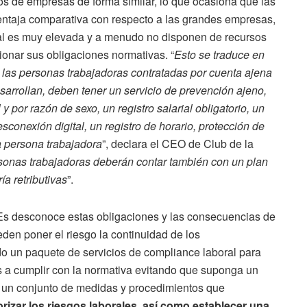
pos de empresas de forma similar, lo que ocasiona que las
ntaja comparativa con respecto a las grandes empresas,
al es muy elevada y a menudo no disponen de recursos
tionar sus obligaciones normativas. “
Esto se traduce en
las personas trabajadoras contratadas por cuenta ajena
esarrollan, deben tener un servicio de prevención ajeno,
 por razón de sexo, un registro salarial obligatorio, un
sconexión digital, un registro de horario, protección de
a persona trabajadora
”, declara el CEO de Club de la
onas trabajadoras deberán contar también con un plan
a retributivas
”.
Es desconoce estas obligaciones y las consecuencias de
den poner el riesgo la continuidad de los
 un paquete de servicios de compliance laboral para
 a cumplir con la normativa evitando que suponga un
n un conjunto de medidas y procedimientos que
torizar los riesgos laborales, así como establecer una