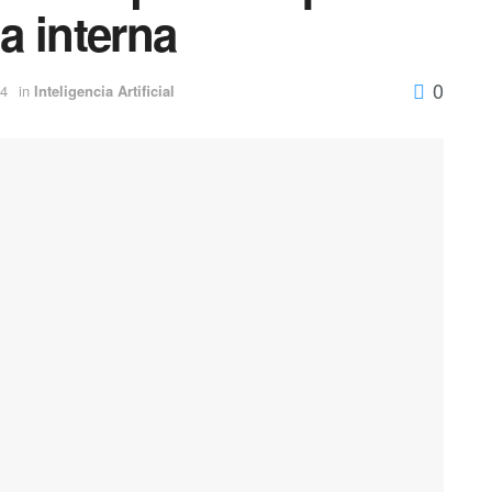
ia interna
0
24
in
Inteligencia Artificial