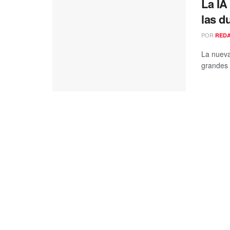
La IA
las d
POR
RED
La nueva
grandes 